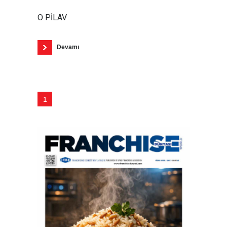
O PİLAV
Devamı
1